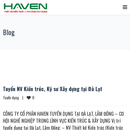
Blog
Tuyển NV Kiến trúc, Kỹ sư Xây dựng tại Đà Lạt
0
Tuyển dụng
|
CÔNG TY CỔ PHẦN HAVEN TUYỂN DỤNG TẠI ĐÀ LẠT, LÂM ĐỒNG – CƠ
HỘI NGHỀ NGHIỆP TRONG LĨNH VỰC KIẾN TRÚC & XÂY DỰNG Vị trí
tuyển dụng tại Đà Lạt, Lâm Đồng: – NV Thiết kế Kiến trúc (Kiến trúc