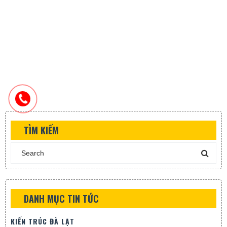
TÌM KIẾM
DANH MỤC TIN TỨC
KIẾN TRÚC ĐÀ LẠT