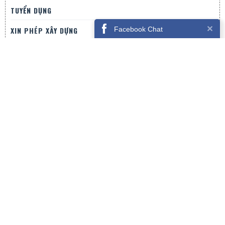
TUYỂN DỤNG
XIN PHÉP XÂY DỰNG
Facebook Chat
LIÊN HỆ
CÔNG TY CỔ PHẦN HAVEN
Địa chỉ:
25/1 Chi Lăng , Phường 9, Tp Đà Lạt
Hotline
0915-638-789 / 0969-922-789
Email
thietkedalat@gmail.com