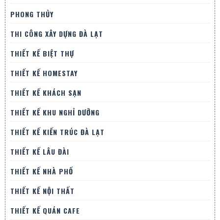
PHONG THỦY
THI CÔNG XÂY DỰNG ĐÀ LẠT
THIẾT KẾ BIỆT THỰ
THIẾT KẾ HOMESTAY
THIẾT KẾ KHÁCH SẠN
THIẾT KẾ KHU NGHỈ DƯỠNG
THIẾT KẾ KIẾN TRÚC ĐÀ LẠT
THIẾT KẾ LÂU ĐÀI
THIẾT KẾ NHÀ PHỐ
THIẾT KẾ NỘI THẤT
THIẾT KẾ QUÁN CAFE