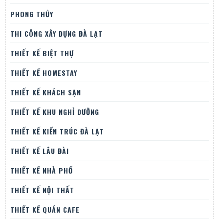
PHONG THỦY
THI CÔNG XÂY DỰNG ĐÀ LẠT
THIẾT KẾ BIỆT THỰ
THIẾT KẾ HOMESTAY
THIẾT KẾ KHÁCH SẠN
THIẾT KẾ KHU NGHỈ DƯỠNG
THIẾT KẾ KIẾN TRÚC ĐÀ LẠT
THIẾT KẾ LÂU ĐÀI
THIẾT KẾ NHÀ PHỐ
THIẾT KẾ NỘI THẤT
THIẾT KẾ QUÁN CAFE