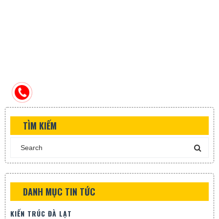
TÌM KIẾM
DANH MỤC TIN TỨC
KIẾN TRÚC ĐÀ LẠT