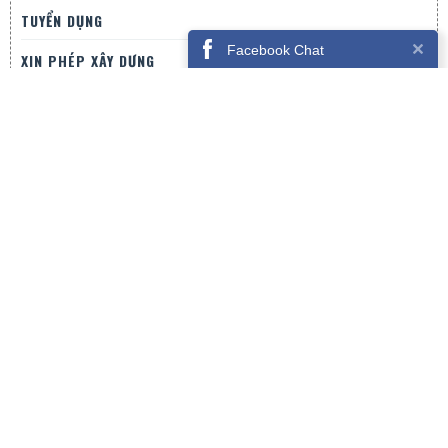
TUYỂN DỤNG
Facebook Chat
XIN PHÉP XÂY DỰNG
LIÊN HỆ
CÔNG TY CỔ PHẦN HAVEN
Địa chỉ:
25/1 Chi Lăng , Phường 9, Tp Đà Lạt
Hotline
0915-638-789 / 0969-922-789
Email
thietkedalat@gmail.com