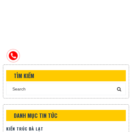
TÌM KIẾM
DANH MỤC TIN TỨC
KIẾN TRÚC ĐÀ LẠT