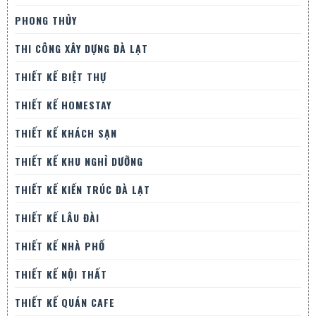
PHONG THỦY
THI CÔNG XÂY DỰNG ĐÀ LẠT
THIẾT KẾ BIỆT THỰ
THIẾT KẾ HOMESTAY
THIẾT KẾ KHÁCH SẠN
THIẾT KẾ KHU NGHỈ DƯỠNG
THIẾT KẾ KIẾN TRÚC ĐÀ LẠT
THIẾT KẾ LÂU ĐÀI
THIẾT KẾ NHÀ PHỐ
THIẾT KẾ NỘI THẤT
THIẾT KẾ QUÁN CAFE