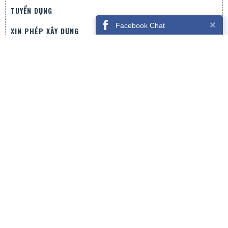
TUYỂN DỤNG
Facebook Chat
XIN PHÉP XÂY DỰNG
LIÊN HỆ
CÔNG TY CỔ PHẦN HAVEN
Địa chỉ:
25/1 Chi Lăng , Phường 9, Tp Đà Lạt
Hotline
0915-638-789 / 0969-922-789
Email
thietkedalat@gmail.com