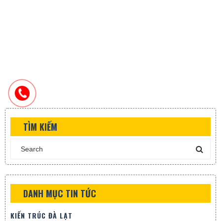
TÌM KIẾM
DANH MỤC TIN TỨC
KIẾN TRÚC ĐÀ LẠT