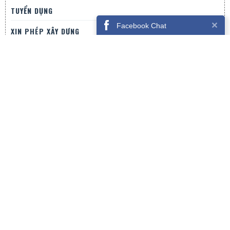
TUYỂN DỤNG
Facebook Chat
XIN PHÉP XÂY DỰNG
LIÊN HỆ
CÔNG TY CỔ PHẦN HAVEN
Địa chỉ:
25/1 Chi Lăng , Phường 9, Tp Đà Lạt
Hotline
0915-638-789 / 0969-922-789
Email
thietkedalat@gmail.com