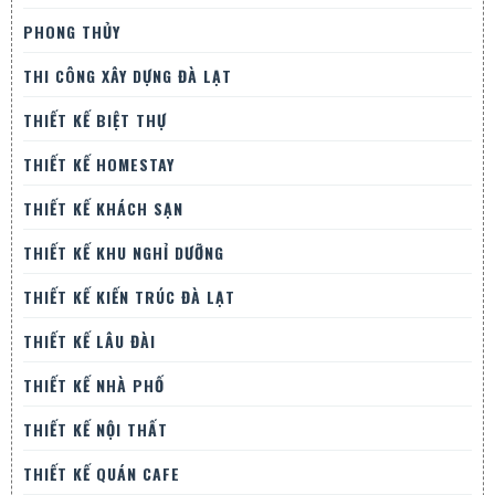
PHONG THỦY
THI CÔNG XÂY DỰNG ĐÀ LẠT
THIẾT KẾ BIỆT THỰ
THIẾT KẾ HOMESTAY
THIẾT KẾ KHÁCH SẠN
THIẾT KẾ KHU NGHỈ DƯỠNG
THIẾT KẾ KIẾN TRÚC ĐÀ LẠT
THIẾT KẾ LÂU ĐÀI
THIẾT KẾ NHÀ PHỐ
THIẾT KẾ NỘI THẤT
THIẾT KẾ QUÁN CAFE