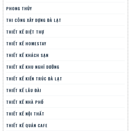
PHONG THỦY
THI CÔNG XÂY DỰNG ĐÀ LẠT
THIẾT KẾ BIỆT THỰ
THIẾT KẾ HOMESTAY
THIẾT KẾ KHÁCH SẠN
THIẾT KẾ KHU NGHỈ DƯỠNG
THIẾT KẾ KIẾN TRÚC ĐÀ LẠT
THIẾT KẾ LÂU ĐÀI
THIẾT KẾ NHÀ PHỐ
THIẾT KẾ NỘI THẤT
THIẾT KẾ QUÁN CAFE