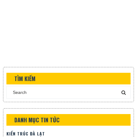
TÌM KIẾM
DANH MỤC TIN TỨC
KIẾN TRÚC ĐÀ LẠT