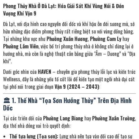
Phong Thủy Nhà Ở Đà Lạt: Hóa Giải Sát Khí Vùng Núi & Đón
Vượng Khí Vận 9
Đà Lạt, với địa hình cao nguyên đồi dốc và khí hậu ôn đới sương mù, sở
hữu những đặc điểm phong thủy rất riêng biệt so với vùng đồng bằng.
Tại những khu vực như
Phường Xuân Hương
,
Phường Cam Ly
hay
Phường Lâm Viên
, việc bố trí phong thủy nhà ở không chỉ dừng lại ở
hướng nhà, mà còn là nghệ thuật cân bằng giữa “Âm – Dương” và “Địa
khí”.
Dưới góc nhìn của
HAVEN
– chuyên gia phong thủy lỗi lạc và kiến trúc
Wellness, đây là những yếu tố cốt lõi để kiến tạo một ngôi nhà đại cát
tại phố núi trong giai đoạn
Vận 9 (2024 – 2043)
:
🏛️ 1. Thế Nhà “Tọa Sơn Hướng Thủy” Trên Địa Hình
Dốc
Tại các triền đồi của
Phường Lang Biang
hay
Phường Xuân Trường
,
địa thế nhà đóng vai trò quyết định:
Thế tựa lưng (Tọa sơn):
Lưng nhà nên tựa vào đồi cao để tạo sự