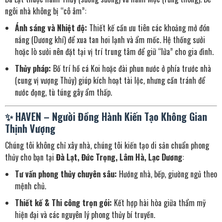
ngôi nhà không bị “cô âm”:
Ánh sáng và Nhiệt độ:
Thiết kế cần ưu tiên các khoảng mở đón
nắng (Dương khí) để xua tan hơi lạnh và ẩm mốc. Hệ thống sưởi
hoặc lò sưởi nên đặt tại vị trí trung tâm để giữ “lửa” cho gia đình.
Thủy pháp:
Bố trí hồ cá Koi hoặc đài phun nước ở phía trước nhà
(cung vị vượng Thủy) giúp kích hoạt tài lộc, nhưng cần tránh để
nước đọng, tù túng gây ẩm thấp.
✨ HAVEN – Người Đồng Hành Kiến Tạo Không Gian
Thịnh Vượng
Chúng tôi không chỉ xây nhà, chúng tôi kiến tạo di sản chuẩn phong
thủy cho bạn tại
Đà Lạt, Đức Trọng, Lâm Hà, Lạc Dương
:
Tư vấn phong thủy chuyên sâu:
Hướng nhà, bếp, giường ngủ theo
mệnh chủ.
Thiết kế & Thi công trọn gói:
Kết hợp hài hòa giữa thẩm mỹ
hiện đại và các nguyên lý phong thủy bí truyền.