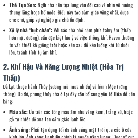
Thế Tựa Sơn:
Ngôi nhà nên tựa lưng vào đồi cao và nhìn về hướng
thung lũng hoặc hồ nước. Điều này tạo cảm giác vững chãi, được
che chở, giúp sự nghiệp gia chủ ổn định.
Xử lý nhà “hụt chân”:
Với các nhà phố nằm phía taluy âm (thấp
hơn mặt đường), cần đặc biệt lưu ý về việc thông khí. Haven thường
tư vấn thiết kế giếng trời hoặc sân sau để kéo luồng khí từ dưới
lên, tránh tích tụ âm khí.
2. Khí Hậu Và Năng Lượng Nhiệt (Hỏa Trị
Thấp)
Đà Lạt thuộc hành Thủy (sương mù, mưa nhiều) và hành Mộc (rừng
thông). Do đó, phong thủy nhà ở tại đây cần bổ sung yếu tố
Hỏa
để cân
bằng:
Màu sắc:
Ưu tiên các tông màu ấm như vàng kem, trắng sứ, hoặc
gỗ tự nhiên để xua tan cảm giác lạnh lẽo.
Ánh sáng:
Phải tận dụng tối đa ánh sáng mặt trời qua các ô cửa
kính lớn. Ánh sáng tự nhiên chính là nguồn năng lượng “Dương” cực