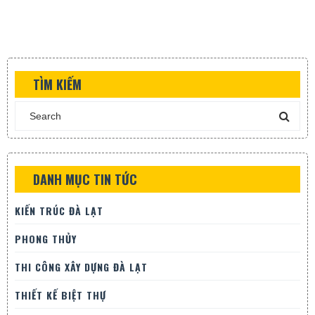
TÌM KIẾM
DANH MỤC TIN TỨC
KIẾN TRÚC ĐÀ LẠT
PHONG THỦY
THI CÔNG XÂY DỰNG ĐÀ LẠT
THIẾT KẾ BIỆT THỰ