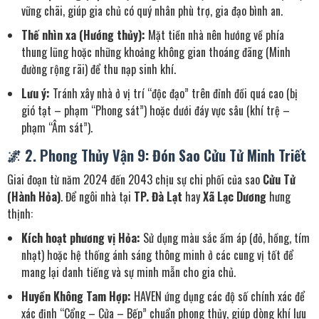
vững chãi, giúp gia chủ có quý nhân phù trợ, gia đạo bình an.
Thế nhìn xa (Hướng thủy):
Mặt tiền nhà nên hướng về phía
thung lũng hoặc những khoảng không gian thoáng đãng (Minh
đường rộng rãi) để thu nạp sinh khí.
Lưu ý:
Tránh xây nhà ở vị trí “độc đạo” trên đỉnh đồi quá cao (bị
gió tạt – phạm “Phong sát”) hoặc dưới đáy vực sâu (khí trệ –
phạm “Âm sát”).
🌌 2. Phong Thủy Vận 9: Đón Sao Cửu Tử Minh Triết
Giai đoạn từ năm 2024 đến 2043 chịu sự chi phối của sao
Cửu Tử
(Hành Hỏa)
. Để ngôi nhà tại
TP. Đà Lạt
hay
Xã Lạc Dương
hưng
thịnh:
Kích hoạt phương vị Hỏa:
Sử dụng màu sắc ấm áp (đỏ, hồng, tím
nhạt) hoặc hệ thống ánh sáng thông minh ở các cung vị tốt để
mang lại danh tiếng và sự minh mẫn cho gia chủ.
Huyền Không Tam Hợp:
HAVEN ứng dụng các độ số chính xác để
xác định “Cổng – Cửa – Bếp” chuẩn phong thủy, giúp dòng khí lưu