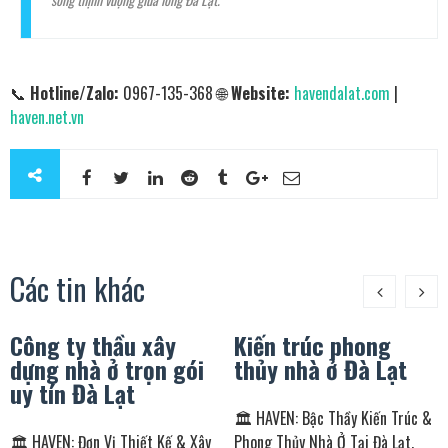
📞
Hotline/Zalo:
0967-135-368 🌐
Website:
havendalat.com
|
haven.net.vn
Các tin khác
Công ty thầu xây
Kiến trúc phong
dựng nhà ở trọn gói
thủy nhà ở Đà Lạt
uy tín Đà Lạt
🏛️ HAVEN: Bậc Thầy Kiến Trúc &
🏛️ HAVEN: Đơn Vị Thiết Kế & Xây
Phong Thủy Nhà Ở Tại Đà Lạt,