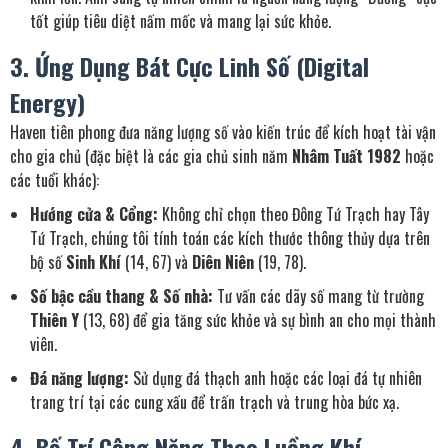
tốt giúp tiêu diệt nấm mốc và mang lại sức khỏe.
3. Ứng Dụng Bát Cực Linh Số (Digital
Energy)
Haven tiên phong đưa năng lượng số vào kiến trúc để kích hoạt tài vận
cho gia chủ (đặc biệt là các gia chủ sinh năm
Nhâm Tuất 1982
hoặc
các tuổi khác):
Hướng cửa & Cổng:
Không chỉ chọn theo Đông Tứ Trạch hay Tây
Tứ Trạch, chúng tôi tính toán các kích thước thông thủy dựa trên
bộ số
Sinh Khí
(14, 67) và
Diên Niên
(19, 78).
Số bậc cầu thang & Số nhà:
Tư vấn các dãy số mang từ trường
Thiên Y
(13, 68) để gia tăng sức khỏe và sự bình an cho mọi thành
viên.
Đá năng lượng:
Sử dụng đá thạch anh hoặc các loại đá tự nhiên
trang trí tại các cung xấu để trấn trạch và trung hòa bức xạ.
4. Bố Trí Công Năng Theo Luồng Khí