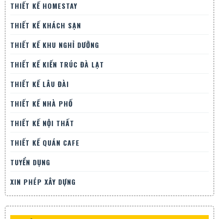
THIẾT KẾ HOMESTAY
THIẾT KẾ KHÁCH SẠN
THIẾT KẾ KHU NGHỈ DƯỠNG
THIẾT KẾ KIẾN TRÚC ĐÀ LẠT
THIẾT KẾ LÂU ĐÀI
THIẾT KẾ NHÀ PHỐ
THIẾT KẾ NỘI THẤT
THIẾT KẾ QUÁN CAFE
TUYỂN DỤNG
XIN PHÉP XÂY DỰNG