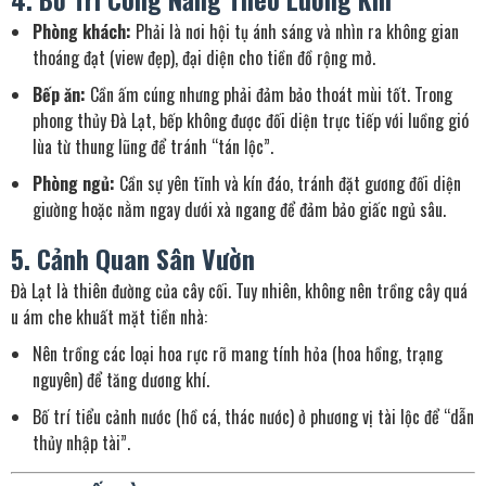
Phòng khách:
Phải là nơi hội tụ ánh sáng và nhìn ra không gian
thoáng đạt (view đẹp), đại diện cho tiền đồ rộng mở.
Bếp ăn:
Cần ấm cúng nhưng phải đảm bảo thoát mùi tốt. Trong
phong thủy Đà Lạt, bếp không được đối diện trực tiếp với luồng gió
lùa từ thung lũng để tránh “tán lộc”.
Phòng ngủ:
Cần sự yên tĩnh và kín đáo, tránh đặt gương đối diện
giường hoặc nằm ngay dưới xà ngang để đảm bảo giấc ngủ sâu.
5. Cảnh Quan Sân Vườn
Đà Lạt là thiên đường của cây cối. Tuy nhiên, không nên trồng cây quá
u ám che khuất mặt tiền nhà:
Nên trồng các loại hoa rực rỡ mang tính hỏa (hoa hồng, trạng
nguyên) để tăng dương khí.
Bố trí tiểu cảnh nước (hồ cá, thác nước) ở phương vị tài lộc để “dẫn
thủy nhập tài”.