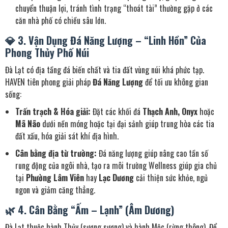
chuyển thuận lợi, tránh tình trạng “thoát tài” thường gặp ở các
căn nhà phố có chiều sâu lớn.
💎 3. Vận Dụng Đá Năng Lượng – “Linh Hồn” Của
Phong Thủy Phố Núi
Đà Lạt có địa tầng đá biến chất và tia đất vùng núi khá phức tạp.
HAVEN tiên phong giải pháp
Đá Năng Lượng
để tối ưu không gian
sống:
Trấn trạch & Hóa giải:
Đặt các khối đá
Thạch Anh, Onyx
hoặc
Mã Não
dưới nền móng hoặc tại đại sảnh giúp trung hòa các tia
đất xấu, hóa giải sát khí địa hình.
Cân bằng địa từ trường:
Đá năng lượng giúp nâng cao tần số
rung động của ngôi nhà, tạo ra môi trường Wellness giúp gia chủ
tại
Phường Lâm Viên
hay
Lạc Dương
cải thiện sức khỏe, ngủ
ngon và giảm căng thẳng.
🌿 4. Cân Bằng “Ấm – Lạnh” (Âm Dương)
Đà Lạt thuộc hành Thủy (sương sương) và hành Mộc (rừng thông). Để