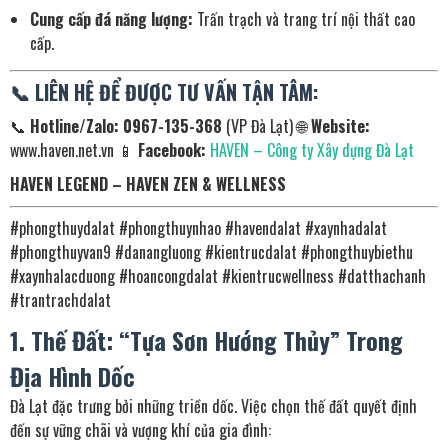
Cung cấp đá năng lượng:
Trấn trạch và trang trí nội thất cao
cấp.
📞 LIÊN HỆ ĐỂ ĐƯỢC TƯ VẤN TẬN TÂM:
📞
Hotline/Zalo:
0967-135-368
(VP Đà Lạt) 🌐
Website:
www.haven.net.vn 📱
Facebook:
HAVEN – Công ty Xây dựng Đà Lạt
HAVEN LEGEND – HAVEN ZEN & WELLNESS
#phongthuydalat #phongthuynhao #havendalat #xaynhadalat
#phongthuyvan9 #danangluong #kientrucdalat #phongthuybiethu
#xaynhalacduong #hoancongdalat #kientrucwellness #datthachanh
#trantrachdalat
1. Thế Đất: “Tựa Sơn Hướng Thủy” Trong
Địa Hình Dốc
Đà Lạt đặc trưng bởi những triền dốc. Việc chọn thế đất quyết định
đến sự vững chãi và vượng khí của gia đình: