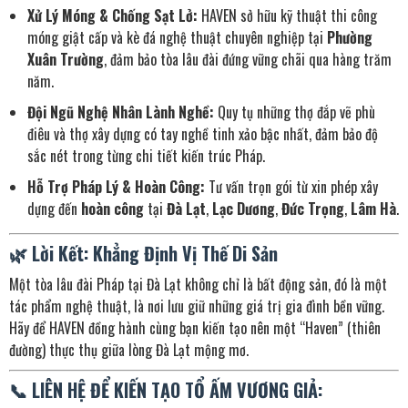
Xử Lý Móng & Chống Sạt Lở:
HAVEN sở hữu kỹ thuật thi công
móng giật cấp và kè đá nghệ thuật chuyên nghiệp tại
Phường
Xuân Trường
, đảm bảo tòa lâu đài đứng vững chãi qua hàng trăm
năm.
Đội Ngũ Nghệ Nhân Lành Nghề:
Quy tụ những thợ đắp vẽ phù
điêu và thợ xây dựng có tay nghề tinh xảo bậc nhất, đảm bảo độ
sắc nét trong từng chi tiết kiến trúc Pháp.
Hỗ Trợ Pháp Lý & Hoàn Công:
Tư vấn trọn gói từ xin phép xây
dựng đến
hoàn công
tại
Đà Lạt
,
Lạc Dương
,
Đức Trọng
,
Lâm Hà
.
🌿 Lời Kết: Khẳng Định Vị Thế Di Sản
Một tòa lâu đài Pháp tại Đà Lạt không chỉ là bất động sản, đó là một
tác phẩm nghệ thuật, là nơi lưu giữ những giá trị gia đình bền vững.
Hãy để HAVEN đồng hành cùng bạn kiến tạo nên một “Haven” (thiên
đường) thực thụ giữa lòng Đà Lạt mộng mơ.
📞 LIÊN HỆ ĐỂ KIẾN TẠO TỔ ẤM VƯƠNG GIẢ: