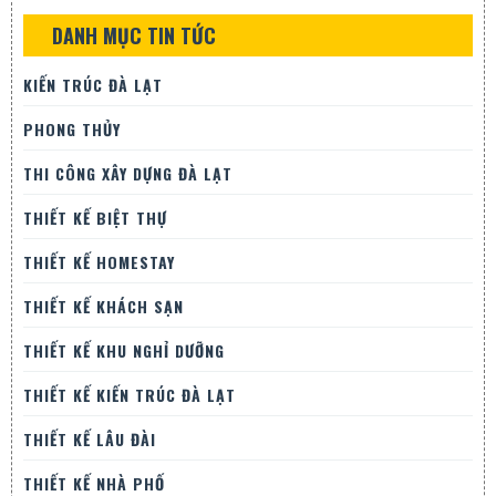
DANH MỤC TIN TỨC
KIẾN TRÚC ĐÀ LẠT
PHONG THỦY
THI CÔNG XÂY DỰNG ĐÀ LẠT
THIẾT KẾ BIỆT THỰ
THIẾT KẾ HOMESTAY
THIẾT KẾ KHÁCH SẠN
THIẾT KẾ KHU NGHỈ DƯỠNG
THIẾT KẾ KIẾN TRÚC ĐÀ LẠT
THIẾT KẾ LÂU ĐÀI
THIẾT KẾ NHÀ PHỐ