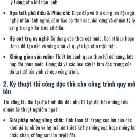
lý tưởng cho khí hậu lạnh.
Họa tiết phù điêu & Phào chỉ:
Được đắp vẽ thủ công bởi đội ngũ
nghệ nhân lành nghề, đảm bảo độ tinh sắc, đối xứng và chuẩn tỷ lệ
vàng trong kiến trúc cổ điển.
Hệ cột trụ uy nghi:
Sử dụng các thức cột Ionic, Corinthian hoặc
Doric để tạo nên vẻ vững chãi và quyền lực cho mặt tiền.
Không gian sân vườn:
Thiết kế cảnh quan theo lối đối xứng, kết
hợp đài phun nước, tượng đá và các loại cây lá kim đặc trưng của
Đà Lạt để tôn vinh vẻ đẹp công trình.
2. Kỹ thuật thi công đặc thù cho công trình quy mô
lớn
Thi công lâu đài tại địa hình đồi dốc như Đà Lạt đòi hỏi những tiêu
chuẩn kỹ thuật nghiêm ngặt:
Giải pháp móng vững chãi:
Tính toán tải trọng cực lớn của các
khối đá tự nhiên và hệ mái để thiết kế hệ móng cọc hoặc móng bè
chắc chắn, chống sụt lún tuyệt đối.