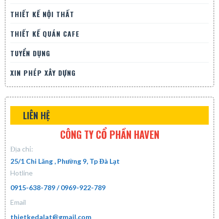
THIẾT KẾ NỘI THẤT
THIẾT KẾ QUÁN CAFE
TUYỂN DỤNG
XIN PHÉP XÂY DỰNG
LIÊN HỆ
CÔNG TY CỔ PHẦN HAVEN
Địa chỉ:
25/1 Chi Lăng , Phường 9, Tp Đà Lạt
Hotline
0915-638-789 / 0969-922-789
Email
thietkedalat@gmail.com