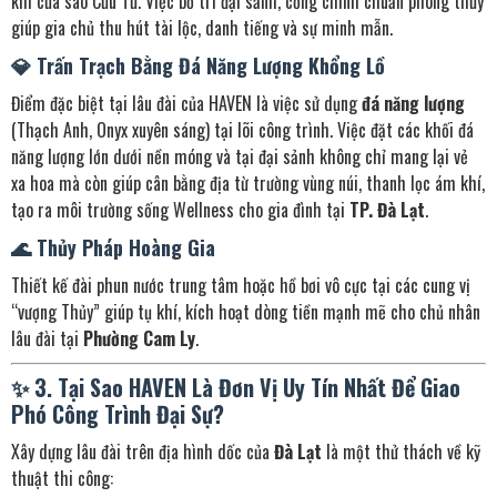
khí của sao Cửu Tử. Việc bố trí đại sảnh, cổng chính chuẩn phong thủy
giúp gia chủ thu hút tài lộc, danh tiếng và sự minh mẫn.
💎 Trấn Trạch Bằng Đá Năng Lượng Khổng Lồ
Điểm đặc biệt tại lâu đài của HAVEN là việc sử dụng
đá năng lượng
(Thạch Anh, Onyx xuyên sáng) tại lõi công trình. Việc đặt các khối đá
năng lượng lớn dưới nền móng và tại đại sảnh không chỉ mang lại vẻ
xa hoa mà còn giúp cân bằng địa từ trường vùng núi, thanh lọc ám khí,
tạo ra môi trường sống Wellness cho gia đình tại
TP. Đà Lạt
.
🌊 Thủy Pháp Hoàng Gia
Thiết kế đài phun nước trung tâm hoặc hồ bơi vô cực tại các cung vị
“vượng Thủy” giúp tụ khí, kích hoạt dòng tiền mạnh mẽ cho chủ nhân
lâu đài tại
Phường Cam Ly
.
✨ 3. Tại Sao HAVEN Là Đơn Vị Uy Tín Nhất Để Giao
Phó Công Trình Đại Sự?
Xây dựng lâu đài trên địa hình dốc của
Đà Lạt
là một thử thách về kỹ
thuật thi công: