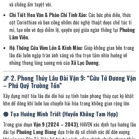
và chống ẩm tuyệt vời.
Chi Tiết Hoa Văn & Phào Chỉ Tinh Xảo:
Các bức phù điêu, thức
cột Corinthian và ban công nhôm đúc nghệ thuật được chế tác tỉ
mỉ, tạo nên vẻ đẹp diễm lệ, quyền quý giữa ngàn thông tại
Phường
Lâm Viên
.
Hệ Thống Cửa Vòm Lớn & Kính Màu:
Giúp không gian bên trong
lâu đài luôn ngập tràn ánh sáng và thu trọn tầm nhìn hướng về
những thung lũng sương mù của
Xã Lạc Dương
.
🌌 2. Phong Thủy Lâu Đài Vận 9: “Cửu Tử Đương Vận
– Phú Quý Trường Tồn”
Xây dựng một tòa lâu đài đòi hỏi sự tính toán phong thủy cực kỳ khắt
khe để dòng khí luôn lưu chuyển hài hòa trong không gian rộng lớn:
🟢 Tọa Hướng Minh Triết (Huyền Không Tam Hợp)
Trong giai đoạn
Vận 9 (2024 – 2043)
, HAVEN xác định tọa hướng lâu
đài tại
Phường Lang Biang
dựa trên độ số chính xác để đón vượng