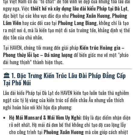
tại Việt Nam có đủ “tố chất” để tôn vinh vẻ đẹp của những tòa lâu đài
nguy nga. Việc
thiết kế và xây dựng lâu đài kiểu Pháp tại Đà Lạt
,
đặc biệt tại các khu vực đắc địa như
Phường Xuân Hương
,
Phường
Lâm Viên
hay các đồi cao tại
Phường Lang Biang
, không chỉ là tạo
ra một nơi ở, mà là kiến tạo một di sản trường tồn, khẳng định vị thế
độc tôn của chủ nhân.
Tại HAVEN, chúng tôi mang đến giải pháp
Kiến trúc Hoàng gia –
Phong thủy lỗi lạc – Đá năng lượng
để biến giấc mơ về một “pháo
đài hưng thịnh” thành hiện thực.
🏛️ 1. Đặc Trưng Kiến Trúc Lâu Đài Pháp Đẳng Cấp
Tại Phố Núi
Lâu đài kiểu Pháp tại Đà Lạt do HAVEN kiến tạo luôn tuân thủ nghiêm
ngặt các tỷ lệ vàng của kiến trúc cổ điển châu Âu nhưng vẫn thích
nghi hoàn hảo với khí hậu địa phương:
Hệ Mái Mansard & Mái Vòm Uy Nghi:
Đây là đặc điểm nhận diện
rõ nét nhất. Hệ mái đá đen bề thế không chỉ tạo độ cao lộng lẫy
cho công trình tại
Phường Xuân Hương
mà còn giúp cách nhiệt