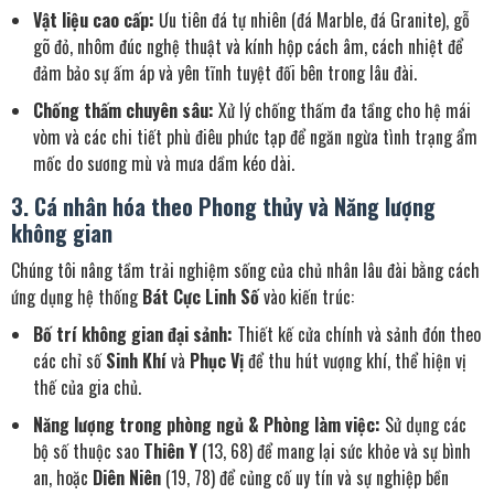
Vật liệu cao cấp:
Ưu tiên đá tự nhiên (đá Marble, đá Granite), gỗ
gõ đỏ, nhôm đúc nghệ thuật và kính hộp cách âm, cách nhiệt để
đảm bảo sự ấm áp và yên tĩnh tuyệt đối bên trong lâu đài.
Chống thấm chuyên sâu:
Xử lý chống thấm đa tầng cho hệ mái
vòm và các chi tiết phù điêu phức tạp để ngăn ngừa tình trạng ẩm
mốc do sương mù và mưa dầm kéo dài.
3. Cá nhân hóa theo Phong thủy và Năng lượng
không gian
Chúng tôi nâng tầm trải nghiệm sống của chủ nhân lâu đài bằng cách
ứng dụng hệ thống
Bát Cực Linh Số
vào kiến trúc:
Bố trí không gian đại sảnh:
Thiết kế cửa chính và sảnh đón theo
các chỉ số
Sinh Khí
và
Phục Vị
để thu hút vượng khí, thể hiện vị
thế của gia chủ.
Năng lượng trong phòng ngủ & Phòng làm việc:
Sử dụng các
bộ số thuộc sao
Thiên Y
(13, 68) để mang lại sức khỏe và sự bình
an, hoặc
Diên Niên
(19, 78) để củng cố uy tín và sự nghiệp bền