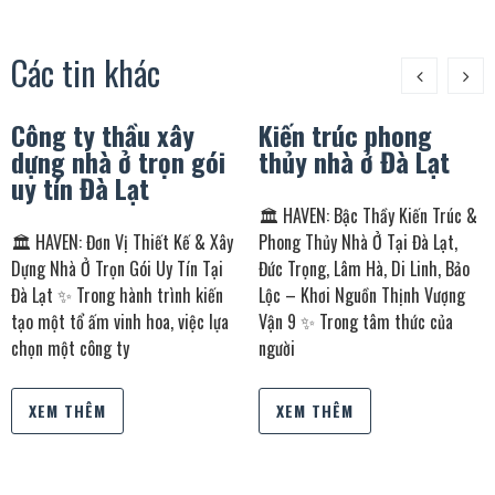
Các tin khác
Công ty thầu xây
Kiến trúc phong
dựng nhà ở trọn gói
thủy nhà ở Đà Lạt
uy tín Đà Lạt
🏛️ HAVEN: Bậc Thầy Kiến Trúc &
🏛️ HAVEN: Đơn Vị Thiết Kế & Xây
Phong Thủy Nhà Ở Tại Đà Lạt,
Dựng Nhà Ở Trọn Gói Uy Tín Tại
Đức Trọng, Lâm Hà, Di Linh, Bảo
Đà Lạt ✨ Trong hành trình kiến
Lộc – Khơi Nguồn Thịnh Vượng
tạo một tổ ấm vinh hoa, việc lựa
Vận 9 ✨ Trong tâm thức của
chọn một công ty
người
XEM THÊM
XEM THÊM