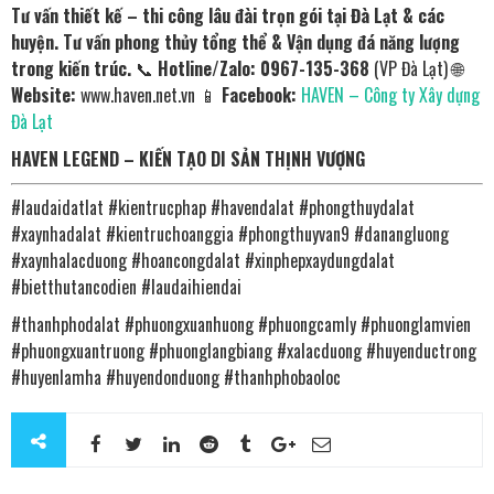
Tư vấn thiết kế – thi công lâu đài trọn gói tại Đà Lạt & các
huyện.
Tư vấn phong thủy tổng thể & Vận dụng đá năng lượng
trong kiến trúc.
📞
Hotline/Zalo:
0967-135-368
(VP Đà Lạt) 🌐
Website:
www.haven.net.vn 📱
Facebook:
HAVEN – Công ty Xây dựng
Đà Lạt
HAVEN LEGEND – KIẾN TẠO DI SẢN THỊNH VƯỢNG
#laudaidatlat #kientrucphap #havendalat #phongthuydalat
#xaynhadalat #kientruchoanggia #phongthuyvan9 #danangluong
#xaynhalacduong #hoancongdalat #xinphepxaydungdalat
#bietthutancodien #laudaihiendai
#thanhphodalat #phuongxuanhuong #phuongcamly #phuonglamvien
#phuongxuantruong #phuonglangbiang #xalacduong #huyenductrong
#huyenlamha #huyendonduong #thanhphobaoloc